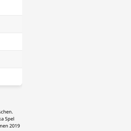
schen.
ka Spel
ionen 2019