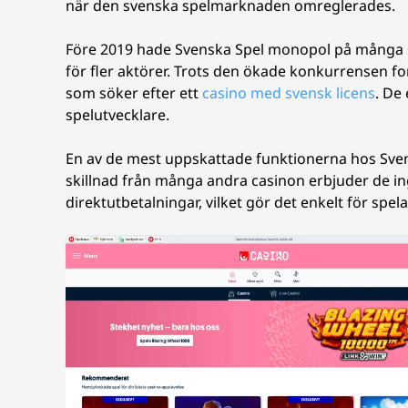
när den svenska spelmarknaden omreglerades.
Före 2019 hade Svenska Spel monopol på många 
för fler aktörer. Trots den ökade konkurrensen fo
som söker efter ett
casino med svensk licens
. De
spelutvecklare.
En av de mest uppskattade funktionerna hos Svens
skillnad från många andra casinon erbjuder de in
direktutbetalningar, vilket gör det enkelt för spela