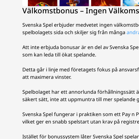
Välkomstbonus – Ingen Välkoms
Svenska Spel erbjuder medvetet ingen välkomstbonu
spelbolagets sida och skiljer sig från många
andr
Att inte erbjuda bonusar är en del av Svenska Spel
som kan leda till ökat spelande.
Detta går i linje med företagets fokus på ansvars
att maximera vinster.
Spelbolaget har ett annorlunda förhållningssätt än
säkert sätt, inte att uppmuntra till mer spelande
Svenska Spel fungerar i praktiken som ett Pay n Pl
vilket ger en snabb spelstart utan krav på registr
Istället för bonussystem låter Svenska Spel spelar