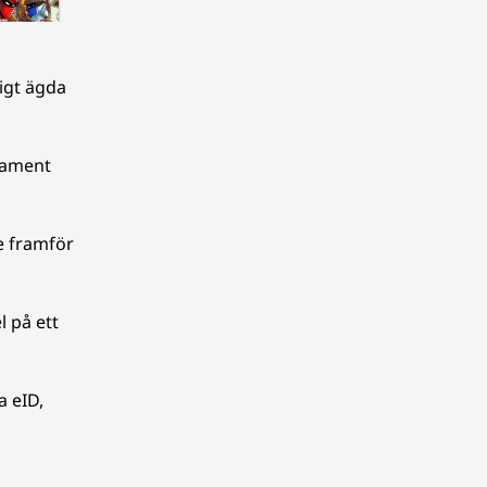
ligt ägda
itament
e framför
l på ett
a eID,