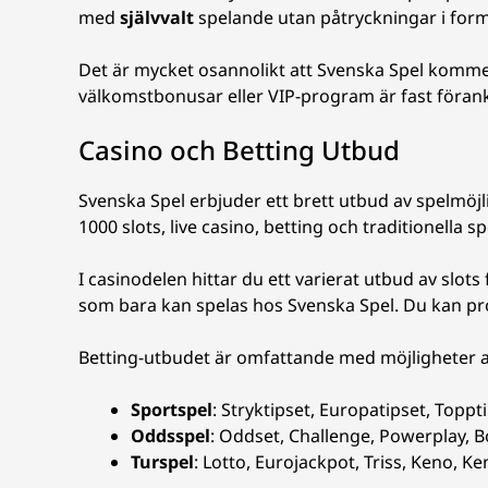
med
självvalt
spelande utan påtryckningar i form
Det är mycket osannolikt att Svenska Spel kommer 
välkomstbonusar eller VIP-program är fast föran
Casino och Betting Utbud
Svenska Spel erbjuder ett brett utbud av spelmöjl
1000 slots, live casino, betting och traditionella s
I casinodelen hittar du ett varierat utbud av slots
som bara kan spelas hos Svenska Spel. Du kan prov
Betting-utbudet är omfattande med möjligheter at
Sportspel
: Stryktipset, Europatipset, Toppt
Oddsspel
: Oddset, Challenge, Powerplay,
Turspel
: Lotto, Eurojackpot, Triss, Keno, K