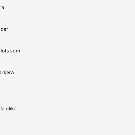
ra
uder
slots som
arkera
da olika