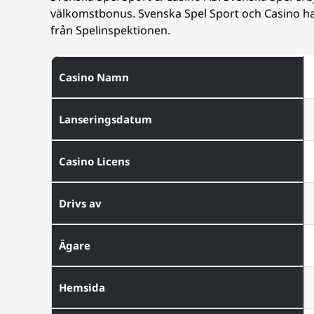
välkomstbonus. Svenska Spel Sport och Casino ha
från Spelinspektionen.
Casino Namn
Lanseringsdatum
Casino Licens
Drivs av
Ägare
Hemsida