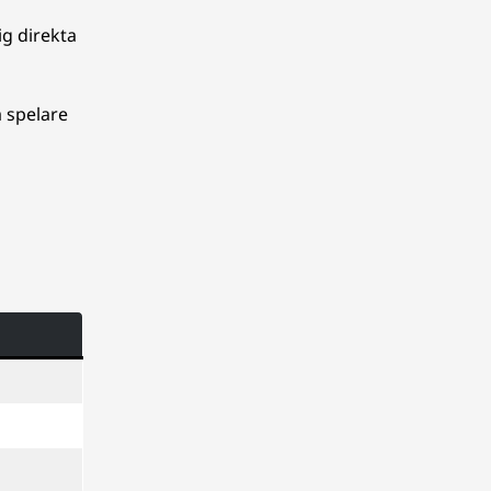
ig direkta
 spelare