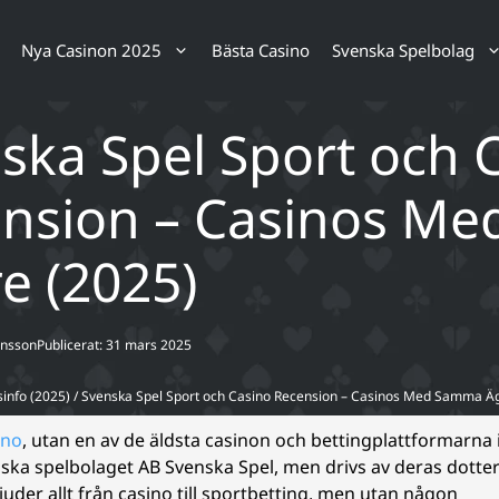
Nya Casinon 2025
Bästa Casino
Svenska Spelbolag
ska Spel Sport och 
nsion – Casinos M
e (2025)
ansson
Publicerat:
31 mars 2025
sinfo (2025)
/
Svenska Spel Sport och Casino Recension – Casinos Med Samma Ä
ino
, utan en av de äldsta casinon och bettingplattformarna i
ska spelbolaget AB Svenska Spel, men drivs av deras dotte
uder allt från casino till sportbetting, men utan någon