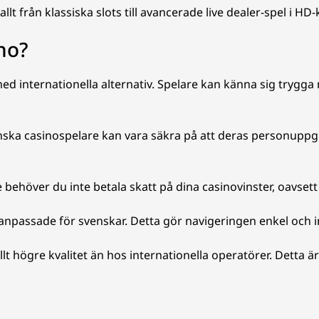
t från klassiska slots till avancerade live dealer-spel i HD-kv
ino?
ed internationella alternativ. Spelare kan känna sig trygga
enska casinospelare kan vara säkra på att deras personuppgi
ige behöver du inte betala skatt på dina casinovinster, oavset
anpassade för svenskar. Detta gör navigeringen enkel och in
 högre kvalitet än hos internationella operatörer. Detta är