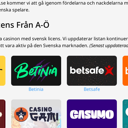
g.se kommer vi att gå igenom fördelarna och nackdelarna me
enska spelare.
cens Från A-Ö
 casinon med svensk licens. Vi uppdaterar listan kontinuerlig
att vara aktiv på den Svenska marknaden.
(Senast uppdaterad
Betinia
Betsafe