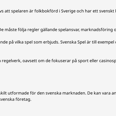
vs att spelaren är folkbokförd i Sverige och har ett svenskt
De måste följa regler gällande spelansvar, marknadsföring oc
oende på vilka spel som erbjuds. Svenska Spel är till exempel
regelverk, oavsett om de fokuserar på sport eller casinospe
ärskilt utformade för den svenska marknaden. De kan vara 
svenska företag.