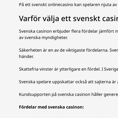
På ett svenskt onlinecasino kan spelaren njuta av all
Varför välja ett svenskt cas
Svenska casinon erbjuder flera fördelar jämfört m
av svenska myndigheter.
Säkerheten är en av de viktigaste fördelarna. Sv
händer.
Skattefria vinster är ytterligare en fördel. I Sver
Svenska spelare uppskattar också att sajterna är 
Kundsupporten på svenska casinon håller generellt
Fördelar med svenska casinon: