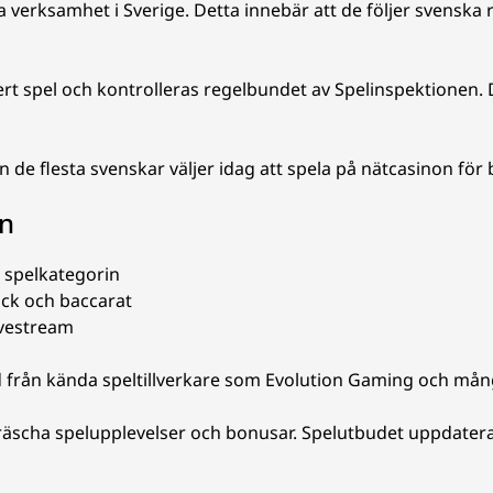
va verksamhet i Sverige. Detta innebär att de följer svenska
rt spel och kontrolleras regelbundet av Spelinspektionen. 
en de flesta svenskar väljer idag att spela på nätcasinon fö
on
 spelkategorin
ack och baccarat
ivestream
ud från kända speltillverkare som Evolution Gaming och mån
äscha spelupplevelser och bonusar. Spelutbudet uppdateras