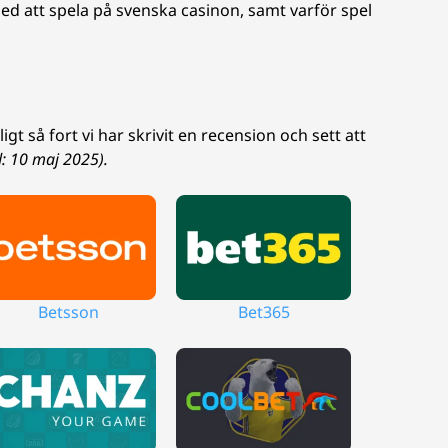
d att spela på svenska casinon, samt varför spel
t så fort vi har skrivit en recension och sett att
: 10 maj 2025).
Betsson
Bet365