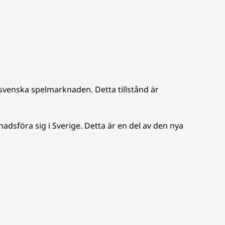
venska spelmarknaden. Detta tillstånd är
nadsföra sig i Sverige. Detta är en del av den nya