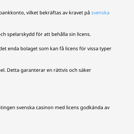
 bankkonto, vilket bekräftas av kravet på
svenska
h spelarskydd för att behålla sin licens.
 det enda bolaget som kan få licens för vissa typer
l. Detta garanterar en rättvis och säker
antingen svenska casinon med licens godkända av