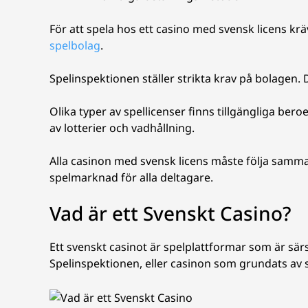
För att spela hos ett casino med svensk licens krä
spelbolag
.
Spelinspektionen ställer strikta krav på bolagen. 
Olika typer av spellicenser finns tillgängliga ber
av lotterier och vadhållning.
Alla casinon med svensk licens måste följa samma 
spelmarknad för alla deltagare.
Vad är ett Svenskt Casino?
Ett svenskt casinot är spelplattformar som är s
Spelinspektionen, eller casinon som grundats av 