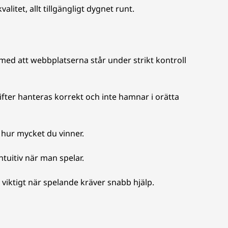
alitet, allt tillgängligt dygnet runt.
 med att webbplatserna står under strikt kontroll
fter hanteras korrekt och inte hamnar i orätta
t hur mycket du vinner.
tuitiv när man spelar.
 viktigt när spelande kräver snabb hjälp.