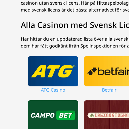
casinon utan svensk licens. Här på Hittaspelbola
med svensk licens är det bästa alternativet för sv
Alla Casinon med Svensk Li
Här hittar du en uppdaterad lista över alla svenska
dem har fått godkänt ifrån Spelinspektionen för 
ATG Casino
Betfair