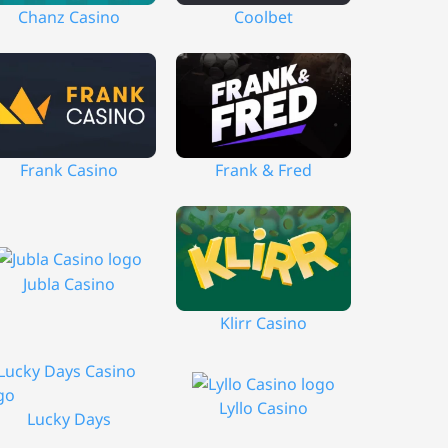
Chanz Casino
Coolbet
Frank Casino
Frank & Fred
Jubla Casino
Klirr Casino
Lyllo Casino
Lucky Days