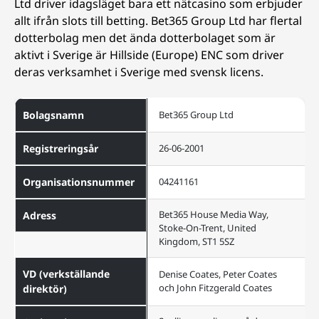
Ltd driver idagsläget bara ett nätcasino som erbjuder
allt ifrån slots till betting. Bet365 Group Ltd har flertal
dotterbolag men det ända dotterbolaget som är
aktivt i Sverige är Hillside (Europe) ENC som driver
deras verksamhet i Sverige med svensk licens.
Bolagsnamn
Bet365 Group Ltd
Registreringsår
26-06-2001
Organisationsnummer
04241161
Bet365 House Media Way,
Adress
Stoke-On-Trent, United
Kingdom, ST1 5SZ
VD (verkställande
Denise Coates, Peter Coates
och John Fitzgerald Coates
direktör)