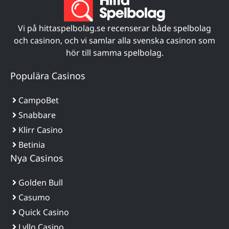
Vi på hittaspelbolag.se recenserar både spelbolag
och casinon, och vi samlar alla svenska casinon som
hör till samma spelbolag.
Populära Casinos
CampoBet
Snabbare
Klirr Casino
Betinia
Nya Casinos
Golden Bull
Casumo
Quick Casino
Lyllo Casino