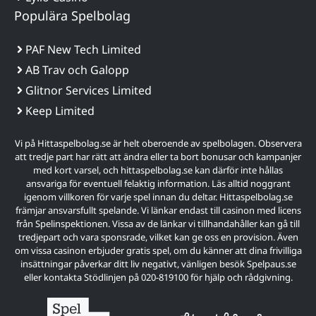
Populära Spelbolag
PAF New Tech Limited
AB Trav och Galopp
Glitnor Services Limited
Keep Limited
Vi på Hittaspelbolag.se är helt oberoende av spelbolagen. Observera
att tredje part har rätt att ändra eller ta bort bonusar och kampanjer
med kort varsel, och hittaspelbolag.se kan därför inte hållas
ansvariga för eventuell felaktig information. Läs alltid noggrant
igenom villkoren för varje spel innan du deltar. Hittaspelbolag.se
främjar ansvarsfullt spelande. Vi länkar endast till casinon med licens
från Spelinspektionen. Vissa av de länkar vi tillhandahåller kan gå till
tredjepart och vara sponsrade, vilket kan ge oss en provision. Även
om vissa casinon erbjuder gratis spel, om du känner att dina frivilliga
insättningar påverkar ditt liv negativt, vänligen besök Spelpaus.se
eller kontakta Stödlinjen på 020-819100 för hjälp och rådgivning.