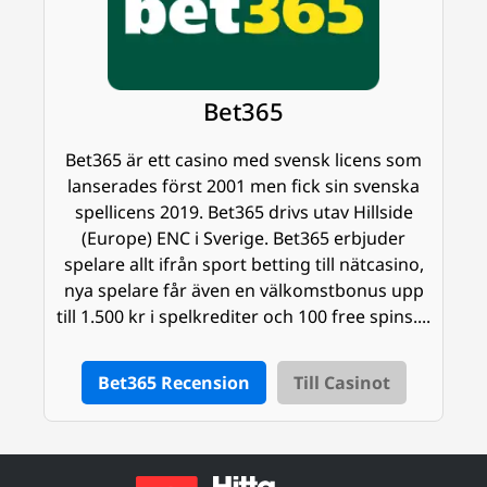
Bet365
Bet365 är ett casino med svensk licens som
lanserades först 2001 men fick sin svenska
spellicens 2019. Bet365 drivs utav Hillside
(Europe) ENC i Sverige. Bet365 erbjuder
spelare allt ifrån sport betting till nätcasino,
nya spelare får även en välkomstbonus upp
till 1.500 kr i spelkrediter och 100 free spins....
Bet365 Recension
Till Casinot