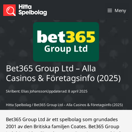
Hoppa
till
Meny
innehåll
Bet365 Group Ltd – Alla
Casinos & Företagsinfo (2025)
Skribent: Elias Johansson
Uppdaterad:
8 april 2025
Hitta Spelbolag
/
Bet365 Group Ltd – Alla Casinos & Företagsinfo (2025)
Bet365 Group Ltd är ett spelbolag som grundades
2001 av den Britiska familjen Coates. Bet365 Group