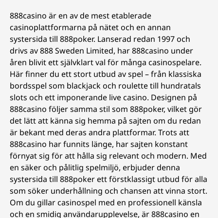
888casino är en av de mest etablerade
casinoplattformarna på nätet och en annan
systersida till 888poker. Lanserad redan 1997 och
drivs av 888 Sweden Limited, har 888casino under
åren blivit ett självklart val för många casinospelare.
Här finner du ett stort utbud av spel – från klassiska
bordsspel som blackjack och roulette till hundratals
slots och ett imponerande live casino. Designen på
888casino följer samma stil som 888poker, vilket gör
det lätt att känna sig hemma på sajten om du redan
är bekant med deras andra plattformar. Trots att
888casino har funnits länge, har sajten konstant
förnyat sig för att hålla sig relevant och modern. Med
en säker och pålitlig spelmiljö, erbjuder denna
systersida till 888poker ett förstklassigt utbud för alla
som söker underhållning och chansen att vinna stort.
Om du gillar casinospel med en professionell känsla
och en smidig användarupplevelse, är 888casino en