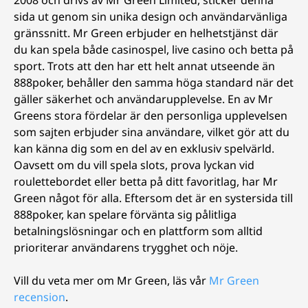
2008 och drivs av Mr Green Limited, sticker denna
sida ut genom sin unika design och användarvänliga
gränssnitt. Mr Green erbjuder en helhetstjänst där
du kan spela både casinospel, live casino och betta på
sport. Trots att den har ett helt annat utseende än
888poker, behåller den samma höga standard när det
gäller säkerhet och användarupplevelse. En av Mr
Greens stora fördelar är den personliga upplevelsen
som sajten erbjuder sina användare, vilket gör att du
kan känna dig som en del av en exklusiv spelvärld.
Oavsett om du vill spela slots, prova lyckan vid
roulettebordet eller betta på ditt favoritlag, har Mr
Green något för alla. Eftersom det är en systersida till
888poker, kan spelare förvänta sig pålitliga
betalningslösningar och en plattform som alltid
prioriterar användarens trygghet och nöje.
Vill du veta mer om Mr Green, läs vår
Mr Green
recension
.