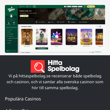
Vi på hittaspelbolag.se recenserar både spelbolag
och casinon, och vi samlar alla svenska casinon som
hör till samma spelbolag.
Populära Casinos