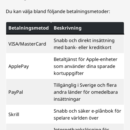
Du kan välja bland följande betalningsmetoder:
Betalningsmetod
Beskrivning
Snabb och direkt insättning
VISA/MasterCard
med bank- eller kreditkort
Betaltjänst för Apple-enheter
ApplePay
som använder dina sparade
kortuppgifter
Tillgänglig i Sverige och flera
PayPal
andra länder för omedelbara
insättningar
Snabb och säker e-plånbok för
Skrill
spelare världen över
Internetbankslösning för