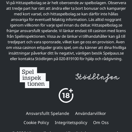
Vi på Hittaspelbolag.se är helt oberoende av spelbolagen. Observera
att tredje part har rätt att ändra eller ta bort bonusar och kampanjer
med kort varsel, och hittaspelbolag.se kan därför inte hållas
ansvariga för eventuell felaktig information. Läs alltid noggrant
igenom villkoren för varje spel innan du deltar. Hittaspelbolag.se
främjar ansvarsfullt spelande. Vi länkar endast till casinon med licens
från Spelinspektionen. Vissa av de länkar vi tillhandahåller kan gå till
tredjepart och vara sponsrade, vilket kan ge oss en provision. Även
om vissa casinon erbjuder gratis spel, om du känner att dina frivilliga
insättningar påverkar ditt liv negativt, vänligen besök Spelpaus.se
eller kontakta Stödlinjen på 020-819100 för hjälp och rådgivning.
Ansvarsfullt Spelande
Användarvillkor
Cookie Policy
Integritetspolicy
Om Oss