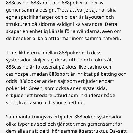
888casino, 888sport och 888poker, är deras
gemensamma design. Trots att varje sajt har sina
egna specifika färger och bilder, är layouten och
strukturen på sidorna väldigt lika varandra. Detta
skapar en enhetlig känsla för användarna, även om
de besöker olika plattformar inom samma nätverk.
Trots likheterna mellan 888poker och dess
systersidor, skiljer sig deras utbud och fokus åt.
888casino är fokuserat på slots, live casino och
casinospel, medan 888sport är inriktat på betting och
odds. 888poker är den sajt som erbjuder enbart
poker. Mr Green, som också är en systersida,
erbjuder ett bredare utbud som inkluderar både
slots, live casino och sportsbetting.
Sammanfattningsvis erbjuder 888poker systersidor
olika typer av spel och tjänster, men gemensamt för
dem alla är att de tillhör samma ägarstruktur. Oavsett