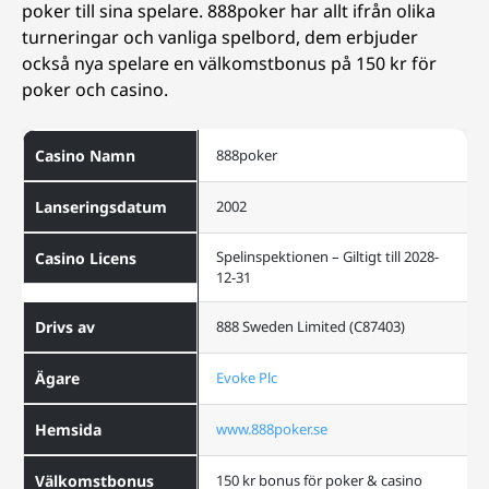
poker till sina spelare. 888poker har allt ifrån olika
turneringar och vanliga spelbord, dem erbjuder
också nya spelare en välkomstbonus på 150 kr för
poker och casino.
Casino Namn
888poker
Lanseringsdatum
2002
Spelinspektionen – Giltigt till 2028-
Casino Licens
12-31
Drivs av
888 Sweden Limited (C87403)
Ägare
Evoke Plc
Hemsida
www.888poker.se
Välkomstbonus
150 kr bonus för poker & casino