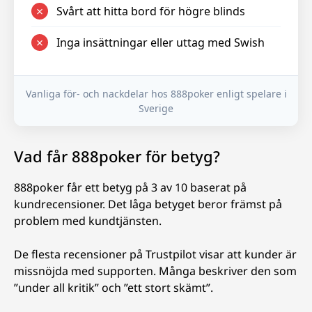
✗
Svårt att hitta bord för högre blinds
✗
Inga insättningar eller uttag med Swish
Vanliga för- och nackdelar hos 888poker enligt spelare i
Sverige
Vad får 888poker för betyg?
888poker får ett betyg på 3 av 10 baserat på
kundrecensioner. Det låga betyget beror främst på
problem med kundtjänsten.
De flesta recensioner på Trustpilot visar att kunder är
missnöjda med supporten. Många beskriver den som
”under all kritik” och ”ett stort skämt”.