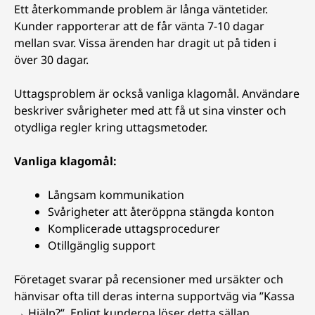
Ett återkommande problem är långa väntetider.
Kunder rapporterar att de får vänta 7-10 dagar
mellan svar. Vissa ärenden har dragit ut på tiden i
över 30 dagar.
Uttagsproblem är också vanliga klagomål. Användare
beskriver svårigheter med att få ut sina vinster och
otydliga regler kring uttagsmetoder.
Vanliga klagomål:
Långsam kommunikation
Svårigheter att återöppna stängda konton
Komplicerade uttagsprocedurer
Otillgänglig support
Företaget svarar på recensioner med ursäkter och
hänvisar ofta till deras interna supportväg via ”Kassa
→ Hjälp?”. Enligt kunderna löser detta sällan