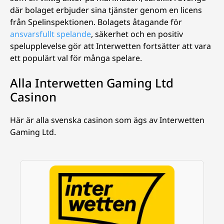
där bolaget erbjuder sina tjänster genom en licens
från Spelinspektionen. Bolagets åtagande för
ansvarsfullt spelande
, säkerhet och en positiv
spelupplevelse gör att Interwetten fortsätter att vara
ett populärt val för många spelare.
Alla Interwetten Gaming Ltd
Casinon
Här är alla svenska casinon som ägs av Interwetten
Gaming Ltd.