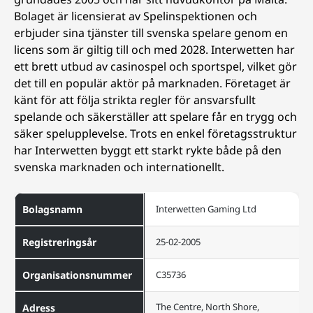
Bolaget är licensierat av Spelinspektionen och
erbjuder sina tjänster till svenska spelare genom en
licens som är giltig till och med 2028. Interwetten har
ett brett utbud av casinospel och sportspel, vilket gör
det till en populär aktör på marknaden. Företaget är
känt för att följa strikta regler för ansvarsfullt
spelande och säkerställer att spelare får en trygg och
säker spelupplevelse. Trots en enkel företagsstruktur
har Interwetten byggt ett starkt rykte både på den
svenska marknaden och internationellt.
Bolagsnamn
Interwetten Gaming Ltd
Registreringsår
25-02-2005
Organisationsnummer
C35736
The Centre, North Shore,
Adress