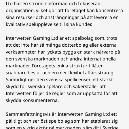
Ltd har en strömlinjeformad och fokuserad
organisation, vilket gör att företaget kan koncentrera
sina resurser och ansträngningar på att leverera en
kvalitativ spelupplevelse till sina kunder.
Interwetten Gaming Ltd är ett spelbolag som, trots
att det inte har så många dotterbolag eller externa
verksamheter, har lyckats bygga en stark närvaro på
den svenska marknaden och andra internationella
marknader. Företagets enkla struktur tillåter
snabbare beslut och en mer flexibel affärsstrategi.
Samtidigt ger den svenska spellicensen ett starkt
skydd för svenska spelare och säkerställer att
Interwetten följer de regler som är uppsatta för att
skydda konsumenterna.
Sammanfattningsvis är Interwetten Gaming Ltd ett
pålitligt och seriöst spelbolag som har etablerat sig
som en viktig aktör på marknaden, särskilt i Sverige