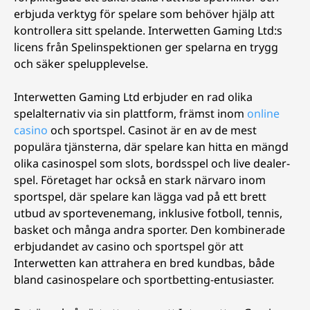
erbjuda verktyg för spelare som behöver hjälp att
kontrollera sitt spelande. Interwetten Gaming Ltd:s
licens från Spelinspektionen ger spelarna en trygg
och säker spelupplevelse.
Interwetten Gaming Ltd erbjuder en rad olika
spelalternativ via sin plattform, främst inom
online
casino
och sportspel. Casinot är en av de mest
populära tjänsterna, där spelare kan hitta en mängd
olika casinospel som slots, bordsspel och live dealer-
spel. Företaget har också en stark närvaro inom
sportspel, där spelare kan lägga vad på ett brett
utbud av sportevenemang, inklusive fotboll, tennis,
basket och många andra sporter. Den kombinerade
erbjudandet av casino och sportspel gör att
Interwetten kan attrahera en bred kundbas, både
bland casinospelare och sportbetting-entusiaster.