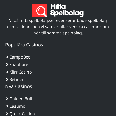
Vi på hittaspelbolag.se recenserar både spelbolag
och casinon, och vi samlar alla svenska casinon som
hör till samma spelbolag.
Populära Casinos
CampoBet
Snabbare
Klirr Casino
Betinia
Nya Casinos
Golden Bull
Casumo
Quick Casino