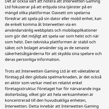
Det är också värt att notera att Interwetten Gaming
Ltd fokuserar på att erbjuda sina tjänster på en
mängd olika plattformar. Oavsett om spelarna
föredrar att spela på sin dator eller mobil enhet, kan
de enkelt komma åt Interwetten via en
användarvänlig webbplats och mobilapplikationer
som gör det möjligt att spela var som helst och när
som helst. Den tekniska plattformen är stabil och
säker, och bolaget använder sig av de senaste
säkerhetsåtgärderna för att skydda sina spelare och
deras personliga information.
Trots att Interwetten Gaming Ltd är ett väletablerat
företag på den globala spelmarknaden, är det också
en aktör som verkar med en relativt enkel
företagsstruktur. Företaget har för närvarande inga
dotterbolag, vilket gör att hela verksamheten är
koncentrerad till den huvudsakliga enheten,
Interwetten. Detta innebär att Interwetten Gaming