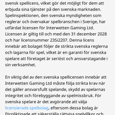
svensk spellicens, vilket gör det möjligt för dem att
erbjuda sina tjänster på den svenska marknaden.
Spelinspektionen, den svenska myndigheten som
reglerar och övervakar spelbranschen i Sverige, har
utfärdat licensen för Interwetten Gaming Ltd.
Licensen är giltig till och med den 31 december 2028
och har licensnummer 23Si2207. Denna licens
innebär att bolaget följer de strikta svenska reglerna
och lagarna för spel, vilket är en garanti för svenska
spelare att företaget är seriöst och ansvarstagande i
sin verksamhet.
En viktig del av den svenska spellicensen innebär att
Interwetten Gaming Ltd måste följa strikta krav när
det gäller ansvarsfullt spelande, skydd av spelarnas
integritet och förebyggande av spelmissbruk. För
svenska spelare är det avgörande att välja
licensierade spelbolag
, eftersom dessa bolag är
förpliktigade att säkerställa rättvisa spelvillkor och