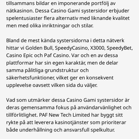
tillsammans bildar en imponerande portfölj av
nätkasinon. Dessa Casino Gami systersidor erbjuder
spelentusiaster flera alternativ med liknande kvalitet
men med olika inriktningar och stilar.
Bland de mest kända systersidorna i detta nätverk
hittar vi Golden Bull, SpeedyCasino, X3000, SpeedyBet,
Casino Epic och Paf Casino. Var och en av dessa
plattformar har sin egen karaktär, men de delar
samma pålitliga grundstruktur och
säkerhetsfunktioner, vilket ger en konsekvent
upplevelse oavsett vilken sida du väljer.
Vad som utmärker dessa Casino Gami systersidor är
deras gemensamma fokus på användarvänlighet och
tillförlitlighet. PAF New Tech Limited har byggt sitt
rykte på att leverera kasinotjänster som prioriterar
både underhållning och ansvarsfull spelkultur.