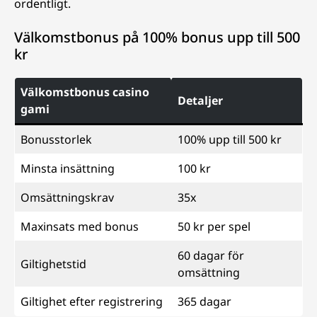
ordentligt.
Välkomstbonus på 100% bonus upp till 500
kr
Välkomstbonus casino
Detaljer
gami
Bonusstorlek
100% upp till 500 kr
Minsta insättning
100 kr
Omsättningskrav
35x
Maxinsats med bonus
50 kr per spel
60 dagar för
Giltighetstid
omsättning
Giltighet efter registrering
365 dagar