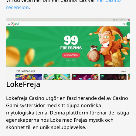
recension
.
LokeFreja
Lokefreja Casino utgör en fascinerande del av Casino
Gami systersidor med sitt djupa nordiska
mytologiska tema. Denna plattform förenar de listiga
egenskaperna hos Loke med Frejas mystik och
skönhet till en unik spelupplevelse.