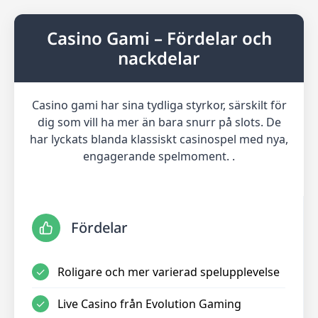
Casino Gami – Fördelar och
nackdelar
Casino gami har sina tydliga styrkor, särskilt för
dig som vill ha mer än bara snurr på slots. De
har lyckats blanda klassiskt casinospel med nya,
engagerande spelmoment. .
Fördelar
✓
Roligare och mer varierad spelupplevelse
✓
Live Casino från Evolution Gaming