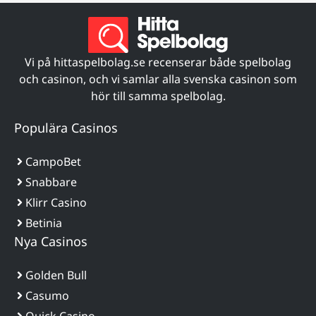
Vi på hittaspelbolag.se recenserar både spelbolag
och casinon, och vi samlar alla svenska casinon som
hör till samma spelbolag.
Populära Casinos
CampoBet
Snabbare
Klirr Casino
Betinia
Nya Casinos
Golden Bull
Casumo
Quick Casino