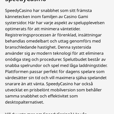
SpeedyCasino har snabbhet som sitt främsta
kännetecken inom familjen av Casino Gami
systersidor. Här har varje aspekt av spelupplevelsen
optimerats för att minimera väntetider.
Registreringsprocessen är förenklad, insättningar
behandlas omedelbart och uttag genomförs med
branschledande hastighet. Denna systersida
använder sig av modern teknologi för att eliminera
onödiga steg och procedurer. Spelutbudet består av
snabba spelrundor och spel med låga laddningstider.
Plattformen passar perfekt för dagens spelare som
värdesätter sin tid och vill maximera själva spelandet
snarare än att vänta. SpeedyCasino har också
utvecklat en prisbelönt mobilversion som behåller
samma snabbhet och effektivitet som
desktopalternativet.