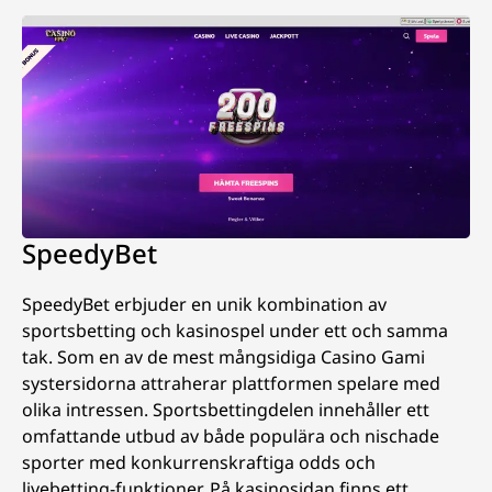
SpeedyBet
SpeedyBet erbjuder en unik kombination av
sportsbetting och kasinospel under ett och samma
tak. Som en av de mest mångsidiga Casino Gami
systersidorna attraherar plattformen spelare med
olika intressen. Sportsbettingdelen innehåller ett
omfattande utbud av både populära och nischade
sporter med konkurrenskraftiga odds och
livebetting-funktioner. På kasinosidan finns ett