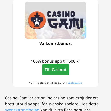
Välkomstbonus:
100% bonus upp till 500 kr
Till Casinot
18+ | Regler och villkor gäller |
Spelpaus.se
Casino Gami är ett online casino som erbjuder ett
brett utbud av spel för svenska spelare. Hos detta
svenska spelbolag
kan du hitta flera populära