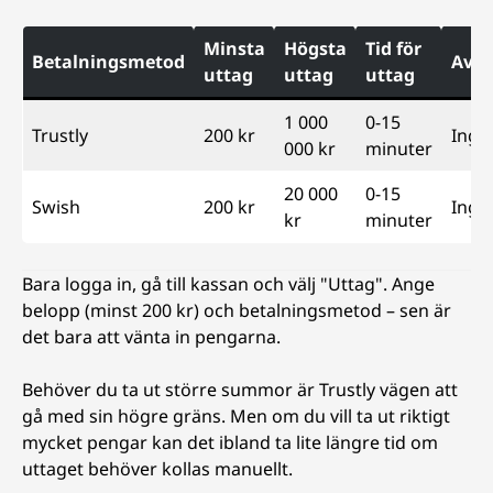
Minsta
Högsta
Tid för
Betalningsmetod
Avgi
uttag
uttag
uttag
1 000
0-15
Trustly
200 kr
Inge
000 kr
minuter
20 000
0-15
Swish
200 kr
Inge
kr
minuter
Bara logga in, gå till kassan och välj "Uttag". Ange
belopp (minst 200 kr) och betalningsmetod – sen är
det bara att vänta in pengarna.
Behöver du ta ut större summor är Trustly vägen att
gå med sin högre gräns. Men om du vill ta ut riktigt
mycket pengar kan det ibland ta lite längre tid om
uttaget behöver kollas manuellt.