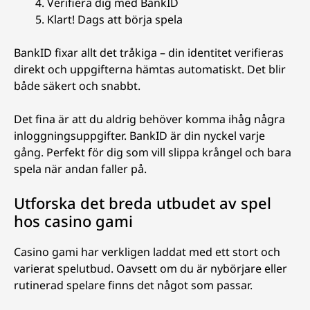
Verifiera dig med BankID
Klart! Dags att börja spela
BankID fixar allt det tråkiga – din identitet verifieras
direkt och uppgifterna hämtas automatiskt. Det blir
både säkert och snabbt.
Det fina är att du aldrig behöver komma ihåg några
inloggningsuppgifter. BankID är din nyckel varje
gång. Perfekt för dig som vill slippa krångel och bara
spela när andan faller på.
Utforska det breda utbudet av spel
hos casino gami
Casino gami har verkligen laddat med ett stort och
varierat spelutbud. Oavsett om du är nybörjare eller
rutinerad spelare finns det något som passar.