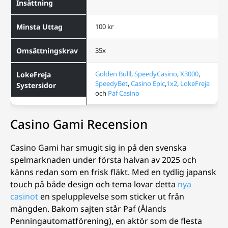
Insättning
Minsta Uttag
100 kr
Omsättningskrav
35x
Golden Bulll
,
SpeedyCasino
,
X3000
,
LokeFreja
SpeedyBet
,
Casino Epic
,
1x2
,
LokeFreja
Systersidor
och
Paf Casino
Casino Gami Recension
Casino Gami har smugit sig in på den svenska
spelmarknaden under första halvan av 2025 och
känns redan som en frisk fläkt. Med en tydlig japansk
touch på både design och tema lovar detta
nya
casinot
en spelupplevelse som sticker ut från
mängden. Bakom sajten står Paf (Ålands
Penningautomatförening), en aktör som de flesta