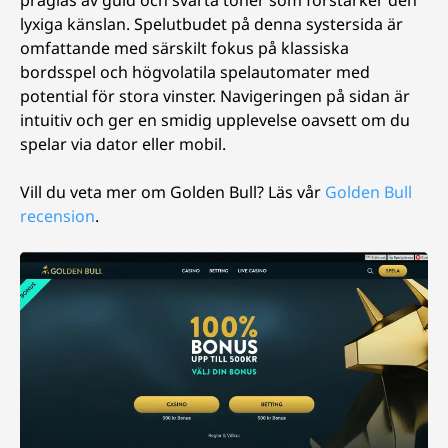
präglas av guld och svarta toner som förstärker den
lyxiga känslan. Spelutbudet på denna systersida är
omfattande med särskilt fokus på klassiska
bordsspel och högvolatila spelautomater med
potential för stora vinster. Navigeringen på sidan är
intuitiv och ger en smidig upplevelse oavsett om du
spelar via dator eller mobil.
Vill du veta mer om Golden Bull? Läs vår
Golden Bull
recension
.